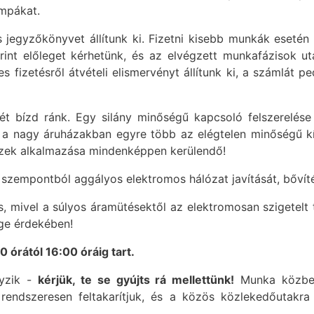
ámpákat.
 jegyzőkönyvet állítunk ki. Fizetni kisebb munkák esetén
rint előleget kérhetünk, és az elvégzett munkafázisok u
s fizetésről átvételi elismervényt állítunk ki, a számlát
sét bízd ránk. Egy silány minőségű kapcsoló felszerelés
és a nagy áruházakban egyre több az elégtelen minőségű 
 Ezek alkalmazása mindenképpen kerülendő!
i szempontból aggályos elektromos hálózat javítását, bőví
, mivel a súlyos áramütésektől az elektromosan szigetelt 
ge érdekében!
órától 16:00 óráig tart.
nyzik -
kérjük, te se gyújts rá mellettünk!
Munka közben
endszeresen feltakarítjuk, és a közös közlekedőutakra