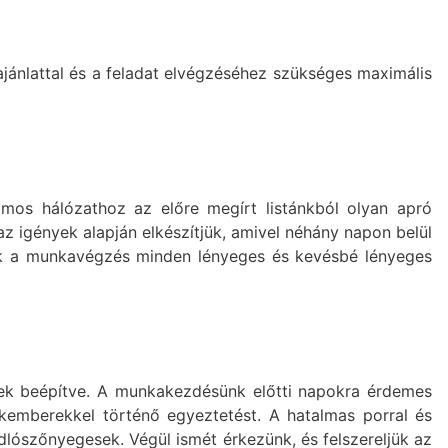
jánlattal és a feladat elvégzéséhez szükséges maximális
romos hálózathoz az előre megírt listánkból olyan apró
az igények alapján elkészítjük, amivel néhány napon belül
tjük a munkavégzés minden lényeges és kevésbé lényeges
yenek beépítve. A munkakezdésünk előtti napokra érdemes
akemberekkel történő egyeztetést. A hatalmas porral és
dlószőnyegesek. Végül ismét érkezünk, és felszereljük az