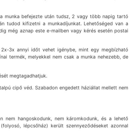
 a munka befejezte után tudsz, 2 vagy több napig tartó
tán tudod kifizetni a munkadíjunkat. Lehetőséged van a
 pedig még aznap este e-mailben vagy kérés esetén postai
e 2x-3x annyi időt vehet igénybe, mint egy megbízható
kínai termék, melyekkel nem csak a munka nehezebb, de
tését megtagadhatjuk.
talpú cipő véd. Szabadon engedett háziállat mellett nem
 nem hangoskodunk, nem káromkodunk, és a lehető
 (folyosó, lépcsőház) került szennyeződéseket azonnal