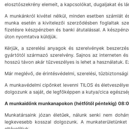
elosztószekrény elemeit, a kapcsolókat, dugaljakat és l
A munkánkról kivétel nélkül, minden esetben számlát és
munka esetén a kivitelezői szerződésben foglaltak sze
fizetésre készpénzben és banki átutalással. A készpénze
úton nyomtatva küldjük.
Kérjük, a szerelési anyagok és szerelvények beszerzé
gyártótól származó szerelvény. Sajnos az interneten 
hosszú távon akár tűzveszélyes is lehet a használatuk.
Már meglévő, de érintésvédelmi, szerelési, tűzbiztonság
A munkavédelmi cipőnket levenni TILOS és életveszélyes
dolgozunk a saját, de legfőképpen a kutya/cica egészsé
A munkaidőnk munkanapokon (hétfőtől péntekig) 08:00 
Munkatársaink józan életűek, nálunk senki nem dohá
legkevesebb kosszal dolgozunk. A munkaterületünket r
eltávolítjuk.