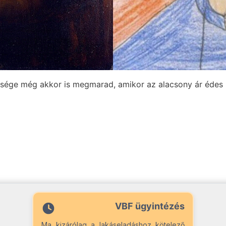
ége még akkor is megmarad, amikor az alacsony ár édes íz
VBF ügyintézés
Ma kizárólag a lakáseladáshoz kötelező