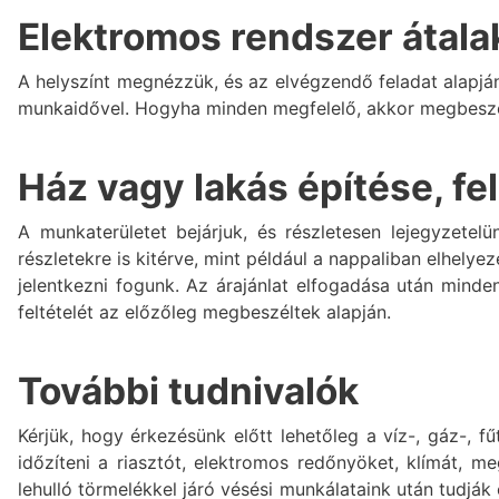
Elektromos rendszer átalak
A helyszínt megnézzük, és az elvégzendő feladat alapjá
munkaidővel. Hogyha minden megfelelő, akkor megbeszé
Ház vagy lakás építése, fel
A munkaterületet bejárjuk, és részletesen lejegyzetel
részletekre is kitérve, mint például a nappaliban elhely
jelentkezni fogunk. Az árajánlat elfogadása után mind
feltételét az előzőleg megbeszéltek alapján.
További tudnivalók
Kérjük, hogy érkezésünk előtt lehetőleg a víz-, gáz-, 
időzíteni a riasztót, elektromos redőnyöket, klímát, m
lehulló törmelékkel járó vésési munkálataink után tudjá