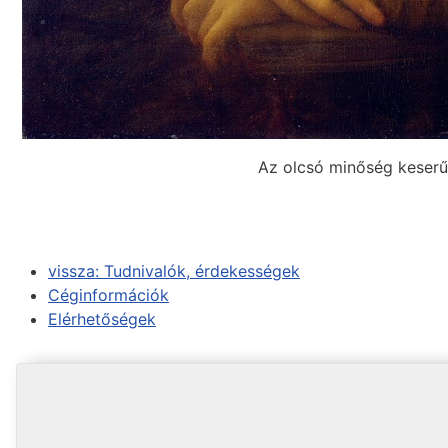
Az olcsó minőség keserűs
vissza: Tudnivalók, érdekességek
Céginformációk
Elérhetőségek