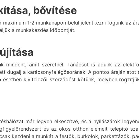
ítása, bővítése
n maximum 1-2 munkanapon belül jelentkezni fogunk az ára
ljük a munkakezdés időpontját.
újítása
ünk mindent, amit szeretnél. Tanácsot is adunk az elekt
ezett dugalj a karácsonyfa égősorának. A pontos árajánlatot 
en esetben kivitelezői szerződést kötünk, melyben rögzí
fűtéshálózat már legyen elkészítve, és a nyílászárók leg
egfigyelőrendszert és az okos otthon elemeit telepítő sz
k csak kezdeni a munkát a festők, burkolók, parkettázók, pa