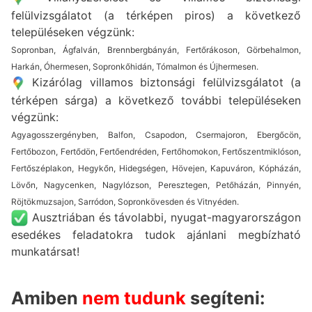
felülvizsgálatot (a térképen piros) a következő
településeken végzünk:
Sopronban, Ágfalván, Brennbergbányán, Fertőrákoson, Görbehalmon,
Harkán, Óhermesen, Sopronkőhidán, Tómalmon és Újhermesen.
Kizárólag villamos biztonsági felülvizsgálatot (a
térképen sárga) a következő további településeken
végzünk:
Agyagosszergényben, Balfon, Csapodon, Csermajoron, Ebergőcön,
Fertőbozon, Fertődön, Fertőendréden, Fertőhomokon, Fertőszentmiklóson,
Fertőszéplakon, Hegykőn, Hidegségen, Hövejen, Kapuváron, Kópházán,
Lövőn, Nagycenken, Nagylózson, Peresztegen, Petőházán, Pinnyén,
Röjtökmuzsajon, Sarródon, Sopronkövesden és Vitnyéden.
Ausztriában és távolabbi, nyugat-magyarországon
esedékes feladatokra tudok ajánlani megbízható
munkatársat!
Amiben
nem
tudunk
segíteni: