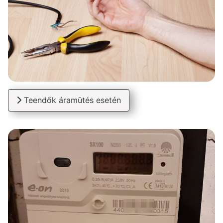
Teendők áramütés esetén