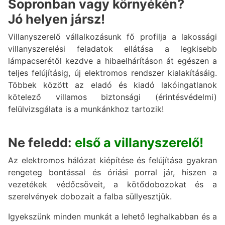
Sopronban vagy környékén?
Jó helyen jársz!
Villanyszerelő vállalkozásunk fő profilja a lakossági
villanyszerelési feladatok ellátása a legkisebb
lámpacserétől kezdve a hibaelhárításon át egészen a
teljes felújításig, új elektromos rendszer kialakításáig.
Többek között az eladó és kiadó lakóingatlanok
kötelező villamos biztonsági (érintésvédelmi)
felülvizsgálata is a munkánkhoz tartozik!
Ne feledd:
első a villanyszerelő!
Az elektromos hálózat kiépítése és felújítása gyakran
rengeteg bontással és óriási porral jár, hiszen a
vezetékek védőcsöveit, a kötődobozokat és a
szerelvények dobozait a falba süllyesztjük.
Igyekszünk minden munkát a lehető leghalkabban és a