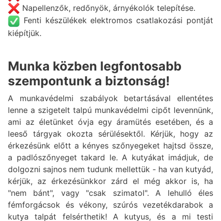
Napellenzők, redőnyök, árnyékolók telepítése.
Fenti készülékek elektromos csatlakozási pontját
kiépítjük.
Munka közben legfontosabb
szempontunk a biztonság!
A munkavédelmi szabályok betartásával ellentétes
lenne a szigetelt talpú munkavédelmi cipőt levennünk,
ami az életünket óvja egy áramütés esetében, és a
leeső tárgyak okozta sérülésektől. Kérjük, hogy az
érkezésünk előtt a kényes szőnyegeket hajtsd össze,
a padlószőnyeget takard le. A kutyákat imádjuk, de
dolgozni sajnos nem tudunk mellettük - ha van kutyád,
kérjük, az érkezésünkkor zárd el még akkor is, ha
"nem bánt", vagy "csak szimatol". A lehulló éles
fémforgácsok és vékony, szúrós vezetékdarabok a
kutya talpát felsérthetik! A kutyus, és a mi testi